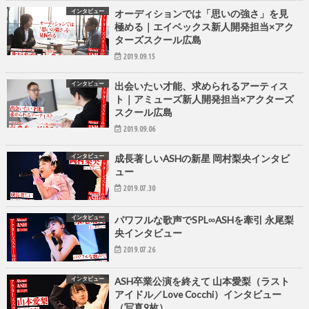
インタビュー
オーディションでは「思いの強さ」を見
極める｜エイベックス新人開発担当×アク
ターズスクール広島
2019.09.15
インタビュー
出会いたい才能、求められるアーティス
ト｜アミューズ新人開発担当×アクターズ
スクール広島
2019.09.06
インタビュー
成長著しいASHの新星 岡村梨央インタビ
ュー
2019.07.30
インタビュー
パワフルな歌声でSPL∞ASHを牽引 永尾梨
央インタビュー
2019.07.26
インタビュー
ASH卒業公演を終えて 山本愛梨（ラスト
アイドル／Love Cocchi）インタビュー
（写真9枚）