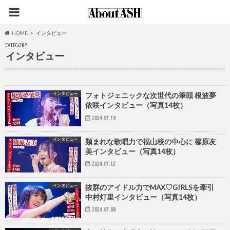
HOME
インタビュー
CATEGORY
インタビュー
インタビュー
フォトジェニックな次世代の筆頭 根波夢
依咲インタビュー（写真14枚）
2024.07.19
インタビュー
類まれな歌唱力で福山校の中心に 篠原友
美インタビュー（写真14枚）
2024.07.12
インタビュー
抜群のアイドル力でMAX♡GIRLSを牽引
中村灯里インタビュー（写真14枚）
2024.07.08