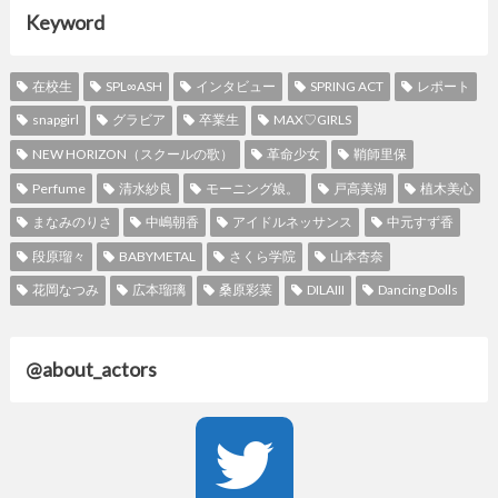
Keyword
在校生
SPL∞ASH
インタビュー
SPRING ACT
レポート
snapgirl
グラビア
卒業生
MAX♡GIRLS
NEW HORIZON（スクールの歌）
革命少女
鞘師里保
Perfume
清水紗良
モーニング娘。
戸高美湖
植木美心
まなみのりさ
中嶋朝香
アイドルネッサンス
中元すず香
段原瑠々
BABYMETAL
さくら学院
山本杏奈
花岡なつみ
広本瑠璃
桑原彩菜
DILAIII
Dancing Dolls
@about_actors