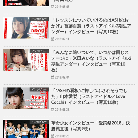
2019.07.05
インタビュー
「レッスンについていけるのはASHのお
かげ」首藤百慧（ラストアイドル2期生ア
ンダー）インタビュー（写真10枚）
2019.02.11
インタビュー
「みんなに追いついて、いつかは同じス
テージに」米田みいな（ラストアイドル2
期生アンダー）インタビュー（写真10
枚）
2019.02.04
インタビュー
「“ASHの看板”に押しつぶされそうでし
た」山本愛梨（ラストアイドル／Love
Cocchi）インタビュー（写真10枚）
2019.01.28
インタビュー
革命少女インタビュー「愛踊祭2018」決
勝戦直後（写真9枚）
2018.09.23