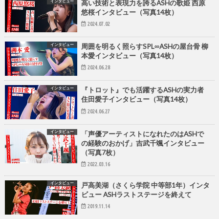
インタビュー
高い技術と表現力を誇るASHの歌姫 西原
悠桜インタビュー（写真14枚）
2024.07.02
インタビュー
周囲を明るく照らすSPL∞ASHの屋台骨 柳
本愛インタビュー（写真14枚）
2024.06.28
インタビュー
『トロット』でも活躍するASHの実力者
住田愛子インタビュー（写真14枚）
2024.06.27
インタビュー
「声優アーティストになれたのはASHで
の経験のおかげ」吉武千颯インタビュー
（写真7枚）
2022.03.16
インタビュー
戸高美湖（さくら学院 中等部1年）インタ
ビュー ASHラストステージを終えて
2019.11.14