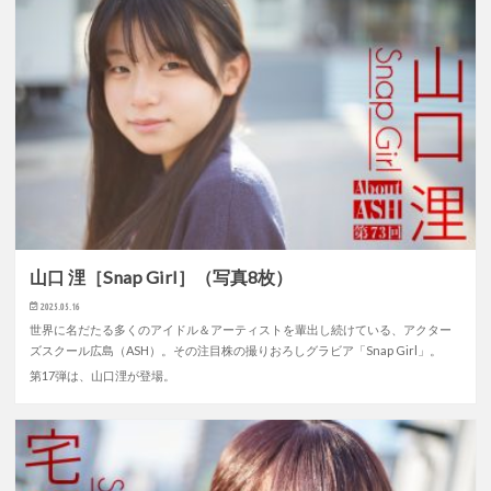
山口 浬［Snap Girl］（写真8枚）
2025.05.16
世界に名だたる多くのアイドル＆アーティストを輩出し続けている、アクター
ズスクール広島（ASH）。その注目株の撮りおろしグラビア「Snap Girl」。
第17弾は、山口浬が登場。