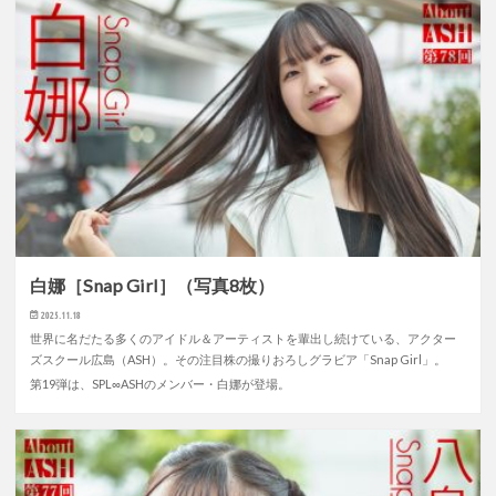
白娜［Snap Girl］（写真8枚）
2025.11.18
世界に名だたる多くのアイドル＆アーティストを輩出し続けている、アクター
ズスクール広島（ASH）。その注目株の撮りおろしグラビア「Snap Girl」。
第19弾は、SPL∞ASHのメンバー・白娜が登場。