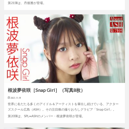
第21弾は、丹後雅が登場。
根波夢依咲［Snap Girl］（写真8枚）
2025.11.19
世界に名だたる多くのアイドル＆アーティストを輩出し続けている、アクター
ズスクール広島（ASH）。その注目株の撮りおろしグラビア「Snap Girl」。
第20弾は、SPL∞ASHのメンバー・根波夢依咲が登場。