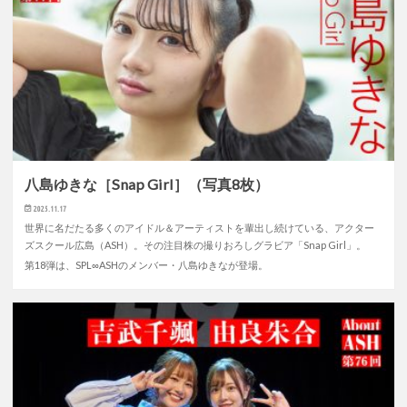
八島ゆきな［Snap Girl］（写真8枚）
2025.11.17
世界に名だたる多くのアイドル＆アーティストを輩出し続けている、アクター
ズスクール広島（ASH）。その注目株の撮りおろしグラビア「Snap Girl」。
第18弾は、SPL∞ASHのメンバー・八島ゆきなが登場。