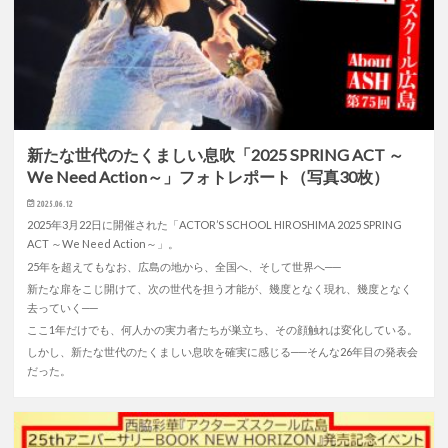
新たな世代のたくましい息吹「2025 SPRING ACT ～
We Need Action～」フォトレポート（写真30枚）
2025.06.12
2025年3月22日に開催された「ACTOR’S SCHOOL HIROSHIMA 2025 SPRING
ACT ～We Need Action～」。
25年を超えてもなお、広島の地から、全国へ、そして世界へ──
新たな扉をこじ開けて、次の世代を担う才能が、幾度となく現れ、幾度となく
去っていく──
ここ1年だけでも、何人かの実力者たちが巣立ち、その顔触れは変化している。
しかし、新たな世代のたくましい息吹を確実に感じる──そんな26年目の発表会
だった。