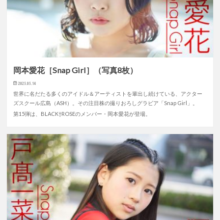
岡本愛花［Snap Girl］（写真8枚）
2025.05.14
世界に名だたる多くのアイドル＆アーティストを輩出し続けている、アクター
ズスクール広島（ASH）。その注目株の撮りおろしグラビア「Snap Girl」。
第15弾は、BLACK†ROSEのメンバー・岡本愛花が登場。