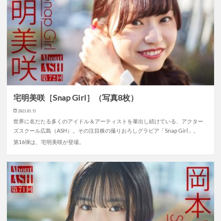
宅明美咲［Snap Girl］（写真8枚）
2025.05.15
世界に名だたる多くのアイドル＆アーティストを輩出し続けている、アクター
ズスクール広島（ASH）。その注目株の撮りおろしグラビア「Snap Girl」。
第16弾は、宅明美咲が登場。