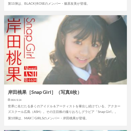
第11弾は、BLACK†ROSEのメンバー・篠原友美が登場。
岸田桃果［Snap Girl］（写真8枚）
2024.12.24
世界に名だたる多くのアイドル＆アーティストを輩出し続けている、アクター
ズスクール広島（ASH）。その注目株の撮りおろしグラビア「Snap Girl」。
第10弾は、MAX♡GIRLSのメンバー・岸田桃果が登場。