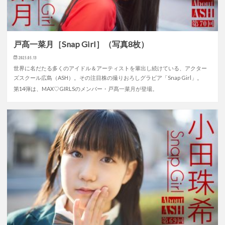
戸髙一菜月［Snap Girl］（写真8枚）
2025.05.13
世界に名だたる多くのアイドル＆アーティストを輩出し続けている、アクター
ズスクール広島（ASH）。その注目株の撮りおろしグラビア「Snap Girl」。
第14弾は、MAX♡GIRLSのメンバー・戸髙一菜月が登場。