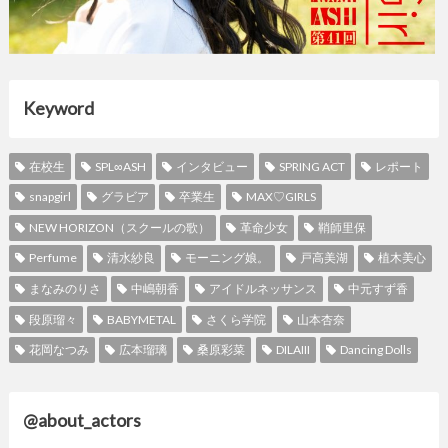
Keyword
在校生
SPL∞ASH
インタビュー
SPRING ACT
レポート
snapgirl
グラビア
卒業生
MAX♡GIRLS
NEW HORIZON（スクールの歌）
革命少女
鞘師里保
Perfume
清水紗良
モーニング娘。
戸高美湖
植木美心
まなみのりさ
中嶋朝香
アイドルネッサンス
中元すず香
段原瑠々
BABYMETAL
さくら学院
山本杏奈
花岡なつみ
広本瑠璃
桑原彩菜
DILAIII
Dancing Dolls
@about_actors