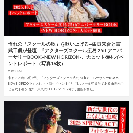
憧れの「スクールの歌」を歌い上げる─由良朱合と吉
武千颯が登壇─『アクターズスクール広島 25thアニバ
ーサリーBOOK -NEW HORIZON-』大ヒット御礼イベ
ントレポート（写真16枚）
2025.10.24
来る2025年10月9日、『アクターズスクール広島25thアニバーサリーBOOK -
NEW HORIZON-』大ヒット御礼イベントが、同スクール卒業生である由良朱合
と吉武千颯を招き、東京のLOFT9 Shibuyaにて開催された。