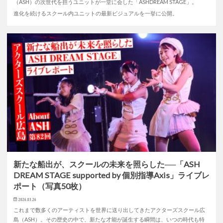
（ASH）の次世代を担うユニットが一堂に会した「ASHDREAM STAGE」。
進化を続けるスクール内ユニットの最新ビジュアルを一挙に公開。
新たな船出が、スクールの未来を照らした──「ASH
DREAM STAGE supported by 個別指導Axis」ライブレ
ポート（写真50枚）
2026.03.26
これまで数多くのアーティストを世界に送り出してきたアクターズスクール広
島（ASH）。その歴史の中で、新たな才能が誕生する瞬間は、いつの時代も特