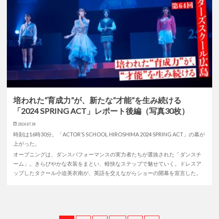
培われた“育成力”が、新たな“才能”を生み続ける
「2024 SPRING ACT」レポート後編（写真30枚）
2024.07.30
時刻は16時30分。「ACTOR’S SCHOOL HIROSHIMA 2024 SPRING ACT」の幕が
上がった。
オープニングは、ダンスパフォーマンスの実力者たちが選抜された「ダンスチ
ーム」。きらびやかな衣装をまとい、軽快なステップで魅せていく。ドレスア
ップしたタクール小迫美衣南が、英語を交えながらショーの開幕を宣言した。