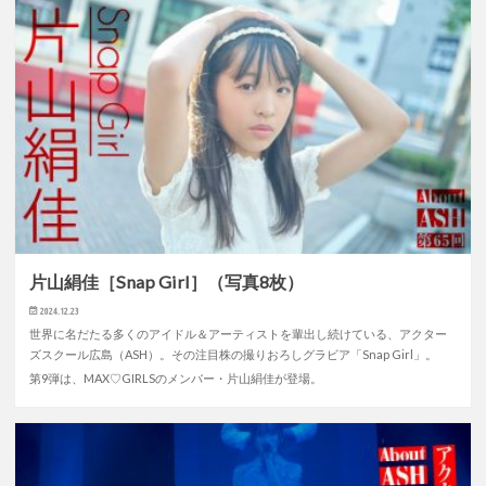
片山絹佳［Snap Girl］（写真8枚）
2024.12.23
世界に名だたる多くのアイドル＆アーティストを輩出し続けている、アクター
ズスクール広島（ASH）。その注目株の撮りおろしグラビア「Snap Girl」。
第9弾は、MAX♡GIRLSのメンバー・片山絹佳が登場。