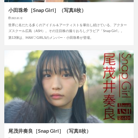
小田珠希［Snap Girl］（写真8枚）
2025.05.12
世界に名だたる多くのアイドル＆アーティストを輩出し続けている、アクター
ズスクール広島（ASH）。その注目株の撮りおろしグラビア「Snap Girl」。
第13弾は、MAX♡GIRLSのメンバー・小田珠希が登場。
尾茂井奏良［Snap Girl］（写真8枚）