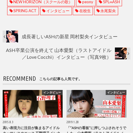
NEW HORIZON（スクールの歌）
peony
SPL∞ASH
SPRING ACT
インタビュー
在校生
永尾梨央
成長著しいASHの新星 岡村梨央インタビュー
ASH卒業公演を終えて 山本愛梨（ラストアイドル
／Love Cocchi）インタビュー（写真9枚）
RECOMMEND
こちらの記事も人気です。
インタビュー
インタビュー
2015.8.3
2019.1.28
高い表現力に注目が集まるアイドル
「“ASHの看板”に押しつぶされそうで