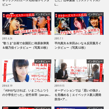
ネッサンスのエース 石野理子インタ
した」山本愛梨（ラストアイドル／
ビュー
L…
インタビュー
インタビュー
2015.6.26
2015.7.1
“歌うま”企画で全国区に 柿原奈津美
平内真矢＆米田みいな＆反田葉月イ
＆穂乃佳インタビュー（写真10枚）
ンタビュー（写真12枚）
インタビュー
インタビュー
2016.8.19
2019.9.15
「ASHがなければ、いまごろふつう
オーディションでは「思いの強さ」
の小学生だった」佐竹未羽（pax pu…
を見極める｜エイベックス新人開発
担当×ア…
インタビュー
インタビュー