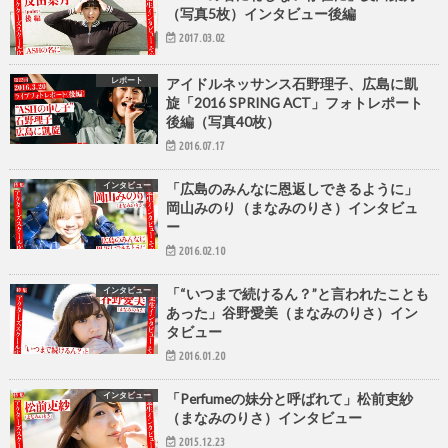
（写真5枚）インタビュー後編
2017.03.02
レポート
アイドルネッサンス石野理子、広島に凱
旋「2016 SPRING ACT」フォトレポート
後編（写真40枚）
2016.07.17
インタビュー
「広島のみんなに恩返しできるように」
岡山みのり（まなみのりさ）インタビュ
ー
2016.02.10
インタビュー
「“いつまで続けるん？”と言われたことも
あった」谷野愛美（まなみのりさ）イン
タビュー
2016.01.20
インタビュー
「Perfumeの妹分と呼ばれて」松前吏紗
（まなみのりさ）インタビュー
2015.12.23