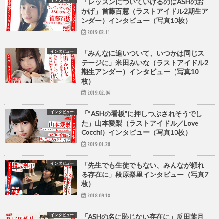
「レッスンについていけるのはASHのお
かげ」首藤百慧（ラストアイドル2期生ア
ンダー）インタビュー（写真10枚）
2019.02.11
インタビュー
「みんなに追いついて、いつかは同じス
テージに」米田みいな（ラストアイドル2
期生アンダー）インタビュー（写真10
枚）
2019.02.04
インタビュー
「“ASHの看板”に押しつぶされそうでし
た」山本愛梨（ラストアイドル／Love
Cocchi）インタビュー（写真10枚）
2019.01.28
インタビュー
「先生でも生徒でもない、みんなが頼れ
る存在に」段原梨里インタビュー（写真7
枚）
2018.09.18
インタビュー
「ASHの名に恥じない存在に」反田葉月