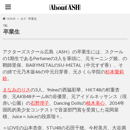
HOME
タグ : 卒業生
TAG
卒業生
アクターズスクール広島（ASH）の卒業生には、スクール
の1期生であるPerfumeの3人を筆頭に、元モーニング娘。の
鞘師里保、BABYMETALのSU-METAL（中元すず香）、そ
の姉で元乃木坂46の中元日芽香、元さくら学院の
杉本愛莉
鈴
。
まなみのりさ
の3人、9nineの西脇彩華、HKT48の村重杏
奈、元AKB48チーム8の谷優里、元アイドルネッサンス（現
赤い公園）の
石野理子
、Dancing Dollsの
植木美心
、2014年
国民的美少女コンテストで音楽部門賞を受賞した花岡菜
積、Juice＝Juiceの段原瑠々。
＝LOVEの山本杏奈、STU48の石田千穂、今村美月、大谷満