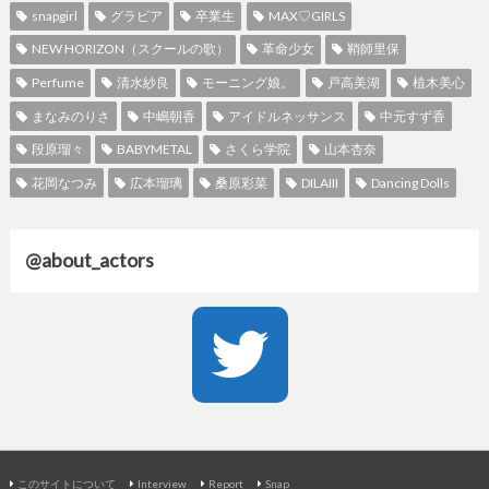
snapgirl
グラビア
卒業生
MAX♡GIRLS
NEW HORIZON（スクールの歌）
革命少女
鞘師里保
Perfume
清水紗良
モーニング娘。
戸高美湖
植木美心
まなみのりさ
中嶋朝香
アイドルネッサンス
中元すず香
段原瑠々
BABYMETAL
さくら学院
山本杏奈
花岡なつみ
広本瑠璃
桑原彩菜
DILAIII
Dancing Dolls
@about_actors
このサイトについて
Interview
Report
Snap