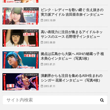
インタビュー
ピンク・レディーを歌い継ぐ 生え抜きの
実力派アイドル 吉田亜衣奈インタビュー
2015.10.09
インタビュー
高い表現力に注目が集まるアイドルネッ
サンスのエース 石野理子インタビュー
2015.08.03
インタビュー
拠点は広島から大阪へ ASHの秘蔵っ子 植
木美心インタビュー（写真5枚）
2015.07.21
インタビュー
演劇界からも注目を集めるASH生まれの
シンガー 花菜インタビュー（写真4枚）
2015.07.11