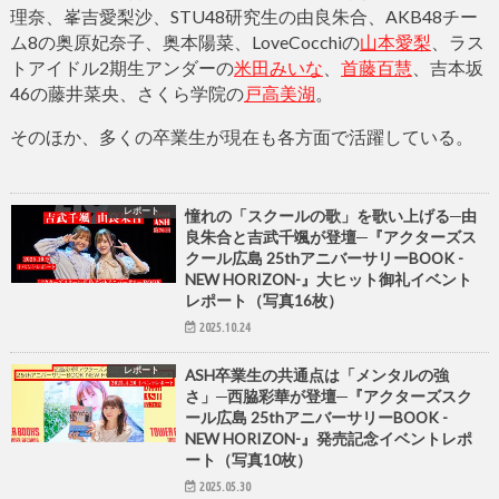
理奈、峯吉愛梨沙、STU48研究生の由良朱合、AKB48チー
ム8の奥原妃奈子、奥本陽菜、LoveCocchiの
山本愛梨
、ラス
トアイドル2期生アンダーの
米田みいな
、
首藤百慧
、吉本坂
46の藤井菜央、さくら学院の
戸高美湖
。
そのほか、多くの卒業生が現在も各方面で活躍している。
レポート
憧れの「スクールの歌」を歌い上げる─由
良朱合と吉武千颯が登壇─『アクターズス
クール広島 25thアニバーサリーBOOK -
NEW HORIZON-』大ヒット御礼イベント
レポート（写真16枚）
2025.10.24
レポート
ASH卒業生の共通点は「メンタルの強
さ」─西脇彩華が登壇─『アクターズスク
ール広島 25thアニバーサリーBOOK -
NEW HORIZON-』発売記念イベントレポ
ート（写真10枚）
2025.05.30