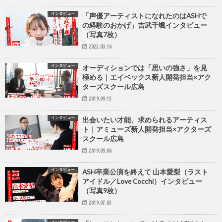
インタビュー
「声優アーティストになれたのはASHで
の経験のおかげ」吉武千颯インタビュー
（写真7枚）
2022.03.16
インタビュー
オーディションでは「思いの強さ」を見
極める｜エイベックス新人開発担当×アク
ターズスクール広島
2019.09.15
インタビュー
出会いたい才能、求められるアーティス
ト｜アミューズ新人開発担当×アクターズ
スクール広島
2019.09.06
インタビュー
ASH卒業公演を終えて 山本愛梨（ラスト
アイドル／Love Cocchi）インタビュー
（写真9枚）
2019.07.05
インタビュー