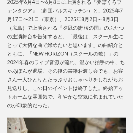
2025年6月4日〜6月8日に上演される『夢ぼくろフ
ァンタジア』（劇団バルスキッチン）と、2025年7
月17日〜21日（東京）、2025年8月2日～8月3日
（広島）で上演される『夕凪の街 桜の国』のふたつ
の主演舞台を告知すると、「最後は、スクール生に
とって大切な曲で締めたいと思います」の曲紹介と
ともに、「NEW HORIZON（スクールの歌）」の
2024年春のライブ音源が流れ、温かい拍手の中、ち
ゃあぽんが退場。その後の書籍お渡し会でも、お客
さん一人ひとりとたっぷりおしゃべりをしながらお
見送りし、この日のイベントは終了した。終始アッ
トホームな雰囲気で、和やかな空気に包まれていた
のが印象的だった。