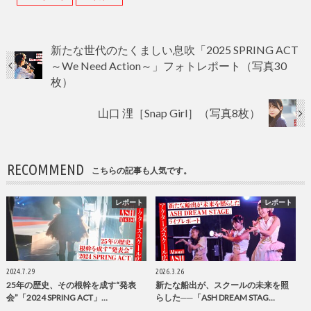
新たな世代のたくましい息吹「2025 SPRING ACT
～We Need Action～」フォトレポート（写真30
枚）
山口 浬［Snap Girl］（写真8枚）
RECOMMEND
こちらの記事も人気です。
レポート
レポート
2024.7.29
2026.3.26
25年の歴史、その根幹を成す“発表
新たな船出が、スクールの未来を照
会”「2024 SPRING ACT」…
らした──「ASH DREAM STAG…