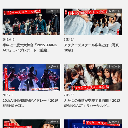
レポート
レポート
2015.6.10
2015.6.4
半年に一度の大舞台「2015 SPRING
アクターズスクール広島とは（写真
ACT」ライブレポート（前編…
18枚）
レポート
レポート
2019.7.1
2015.6.8
20th ANNIVERSARYメドレー「2019
ふたつの表情が交差する時間「2015
SPRING ACT…
SPRING ACT」リハーサルド…
レポート
レポート