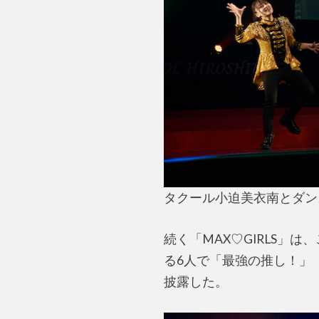
タクール小迫美衣南とダン
続く「MAX♡GIRLS」
る6人で「最強の推し！」
披露した。