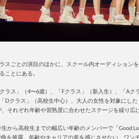
ラスごとの演目のほかに、スクール内オーディションを
ることにある。
クラス」（4〜6歳）、「Fクラス」（新入生）、「Aク
「Dクラス」（高校生中心）、大人の女性を対象にした「
ス」が、それぞれ年齢や習熟度に合わせたステージを繰り広
学生から高校生までの幅広い年齢のメンバーで「Good L
の2曲を披露。年齢やキャリアの差を感じさせない、ワン