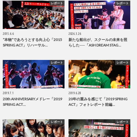
レポート
レポート
2015.6.6
2026.3.26
“本物”であろうとする向上心「2015
新たな船出が、スクールの未来を照
SPRING ACT」リハーサル…
らした──「ASH DREAM STAG…
レポート
レポート
2019.7.1
2019.6.28
20th ANNIVERSARYメドレー「2019
20年の重みを感じて「2019 SPRING
SPRING ACT…
ACT」フォトレポート前編…
レポート
レポート