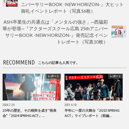
ニバーサリーBOOK -NEW HORIZON-』大ヒット
御礼イベントレポート（写真16枚）
ASH卒業生の共通点は「メンタルの強さ」─西脇彩
華が登壇─『アクターズスクール広島 25thアニバー
サリーBOOK -NEW HORIZON-』発売記念イベン
トレポート（写真10枚）
RECOMMEND
こちらの記事も人気です。
レポート
レポート
2024.7.29
2015.6.10
25年の歴史、その根幹を成す“発表
半年に一度の大舞台「2015 SPRING
会”「2024 SPRING ACT」…
ACT」ライブレポート（前編…