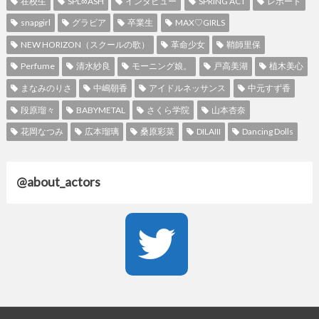
在校生
SPL∞ASH
インタビュー
SPRING ACT
レポート
snapgirl
グラビア
卒業生
MAX♡GIRLS
NEW HORIZON（スクールの歌）
革命少女
鞘師里保
Perfume
清水紗良
モーニング娘。
戸高美湖
植木美心
まなみのりさ
中嶋朝香
アイドルネッサンス
中元すず香
段原瑠々
BABYMETAL
さくら学院
山本杏奈
花岡なつみ
広本瑠璃
桑原彩菜
DILAIII
Dancing Dolls
@about_actors