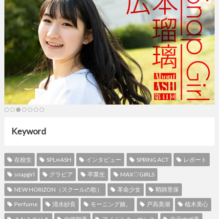
Keyword
在校生
SPL∞ASH
インタビュー
SPRING ACT
レポート
snapgirl
グラビア
卒業生
MAX♡GIRLS
NEW HORIZON（スクールの歌）
革命少女
鞘師里保
Perfume
清水紗良
モーニング娘。
戸高美湖
植木美心