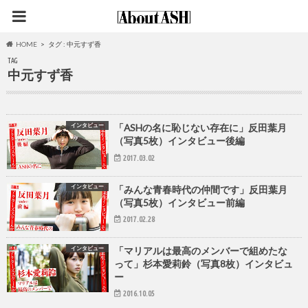
HOME
タグ : 中元すず香
TAG
中元すず香
インタビュー
「ASHの名に恥じない存在に」反田葉月
（写真5枚）インタビュー後編
2017.03.02
インタビュー
「みんな青春時代の仲間です」反田葉月
（写真5枚）インタビュー前編
2017.02.28
インタビュー
「マリアルは最高のメンバーで組めたな
って」杉本愛莉鈴（写真8枚）インタビュ
ー
2016.10.05