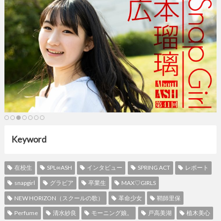
Keyword
在校生
SPL∞ASH
インタビュー
SPRING ACT
レポート
snapgirl
グラビア
卒業生
MAX♡GIRLS
NEW HORIZON（スクールの歌）
革命少女
鞘師里保
Perfume
清水紗良
モーニング娘。
戸高美湖
植木美心