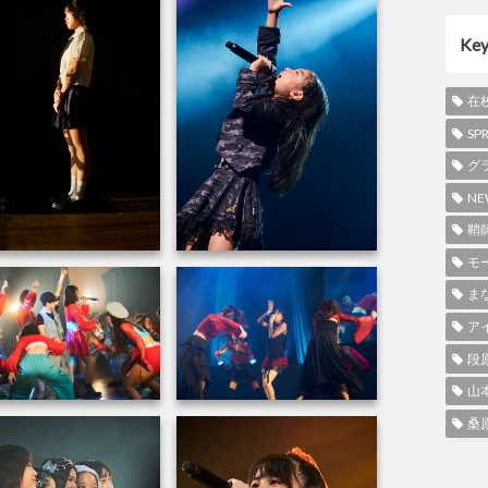
Ke
在
SP
グ
NE
鞘
モ
ま
ア
段
山
桑