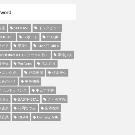
yword
校生
SPL∞ASH
インタビュー
RING ACT
レポート
snapgirl
ラビア
卒業生
MAX♡GIRLS
W HORIZON（スクールの歌）
革命少女
師里保
Perfume
清水紗良
ーニング娘。
戸高美湖
植木美心
なみのりさ
中嶋朝香
イドルネッサンス
中元すず香
原瑠々
BABYMETAL
さくら学院
本杏奈
花岡なつみ
広本瑠璃
原彩菜
DILAIII
Dancing Dolls