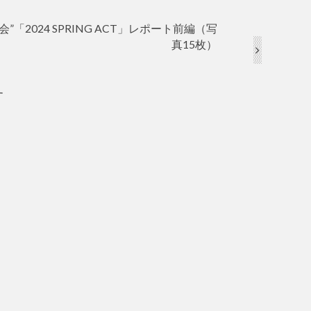
「2024 SPRING ACT」レポート前編（写
真15枚）
す。
インタビュー
レポート
インタビュー
2018.9.22
2024.7.8
も活躍する
革命少女、集大成のステー
抜群のアイドル力で
田愛子イン
ジ「愛踊祭2018」決勝戦ラ
MAX♡GIRLSを牽引 中村灯
4枚）
イブレポート（写真2…
里インタビュー（写真1…
インタビュー
スナップ
スナップ