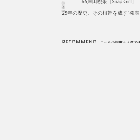
66岸田桃果［Snap Girl］
25年の歴史、その根幹を成す“発表会”
RECOMMEND
こちらの記事も人気で
スナップ
2024.12.25
2024.6.27
篠原友美［Snap Girl］（写
『トロット』で
真8枚）
ASHの実力者 住
タビュー（写真1
インタビュー