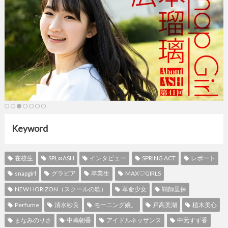
Keyword
在校生
SPL∞ASH
インタビュー
SPRING ACT
レポート
snapgirl
グラビア
卒業生
MAX♡GIRLS
NEW HORIZON（スクールの歌）
革命少女
鞘師里保
Perfume
清水紗良
モーニング娘。
戸高美湖
植木美心
まなみのりさ
中嶋朝香
アイドルネッサンス
中元すず香