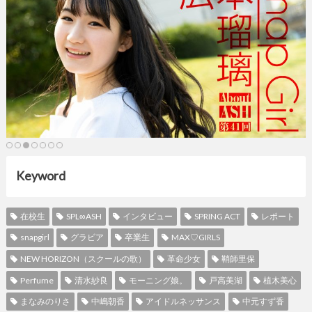
Keyword
在校生
SPL∞ASH
インタビュー
SPRING ACT
レポート
snapgirl
グラビア
卒業生
MAX♡GIRLS
NEW HORIZON（スクールの歌）
革命少女
鞘師里保
Perfume
清水紗良
モーニング娘。
戸高美湖
植木美心
まなみのりさ
中嶋朝香
アイドルネッサンス
中元すず香