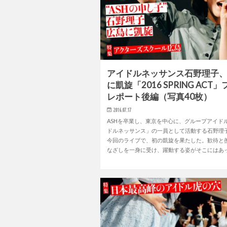
アイドルネッサンス石野理子
に凱旋「2016 SPRING ACT
レポート後編（写真40枚）
2016.07.17
ASHを卒業し、東京を中心に、グループアイド
ドルネッサンス」の一員として活動する石野理
今回のライブで、初の凱旋を果たした。歓待と
なざしを一身に受け、躍動する姿がそこにはあ