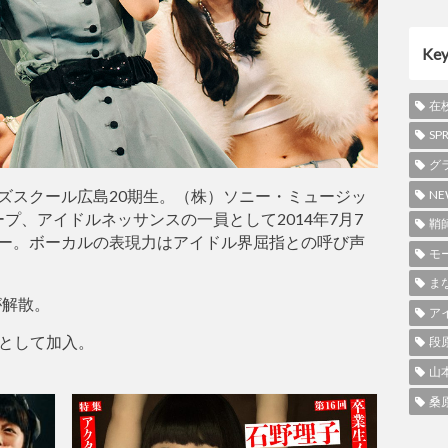
Ke
在
SP
グ
ターズスクール広島20期生。（株）ソニー・ミュージッ
NE
プ、アイドルネッサンスの一員として2014年7月7
鞘
ビュー。ボーカルの表現力はアイドル界屈指との呼び声
モ
ま
が解散。
ア
として加入。
段
山
桑