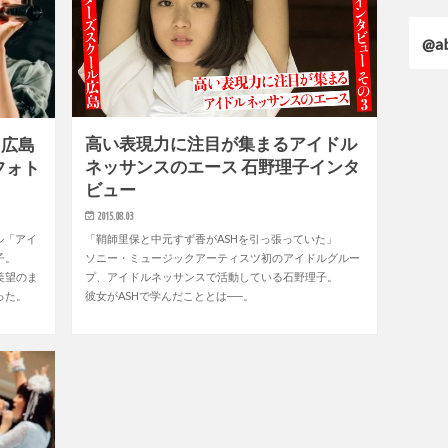
@ab
高い表現力に注目が集まるアイドル
、広島
ネッサンスのエース 石野理子インタ
」フォト
ビュー
2015.08.03
「鞘師里保と中元すず香がASHを引っ張っていた」
ル「アイ
ソニー・ミュージックアーティスツ初のアイドルグルー
子。
プ、アイドルネッサンスで活動している石野理子。
羨望のま
彼女がASHで学んだこととは──。
った。