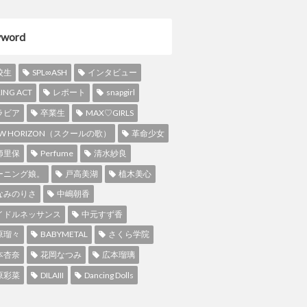
yword
校生
SPL∞ASH
インタビュー
RING ACT
レポート
snapgirl
ラビア
卒業生
MAX♡GIRLS
W HORIZON（スクールの歌）
革命少女
師里保
Perfume
清水紗良
ーニング娘。
戸高美湖
植木美心
なみのりさ
中嶋朝香
イドルネッサンス
中元すず香
原瑠々
BABYMETAL
さくら学院
本杏奈
花岡なつみ
広本瑠璃
原彩菜
DILAIII
Dancing Dolls