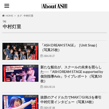
HOME
タグ : 中村灯里
TAG
中村灯里
スナップ
「ASH DREAM STAGE」［Unit Snap］
（写真25枚）
2026.03.27
レポート
新たな船出が、スクールの未来を照らし
た──「ASH DREAM STAGE supported by
個別指導Axis」ライブレポート（写真50
枚）
2026.03.26
インタビュー
抜群のアイドル力でMAX♡GIRLSを牽引
中村灯里インタビュー（写真14枚）
2024.07.08