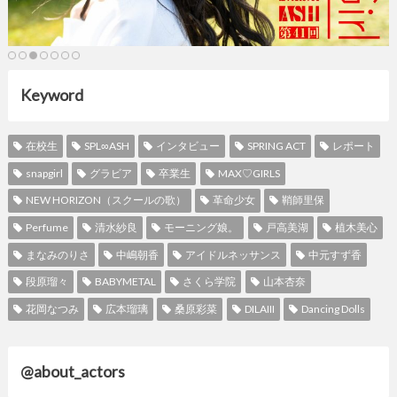
Keyword
在校生
SPL∞ASH
インタビュー
SPRING ACT
レポート
snapgirl
グラビア
卒業生
MAX♡GIRLS
NEW HORIZON（スクールの歌）
革命少女
鞘師里保
Perfume
清水紗良
モーニング娘。
戸高美湖
植木美心
まなみのりさ
中嶋朝香
アイドルネッサンス
中元すず香
段原瑠々
BABYMETAL
さくら学院
山本杏奈
花岡なつみ
広本瑠璃
桑原彩菜
DILAIII
Dancing Dolls
@about_actors