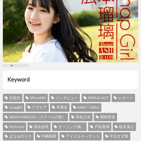
Keyword
在校生
SPL∞ASH
インタビュー
SPRING ACT
レポート
snapgirl
グラビア
卒業生
MAX♡GIRLS
NEW HORIZON（スクールの歌）
革命少女
鞘師里保
Perfume
清水紗良
モーニング娘。
戸高美湖
植木美心
まなみのりさ
中嶋朝香
アイドルネッサンス
中元すず香