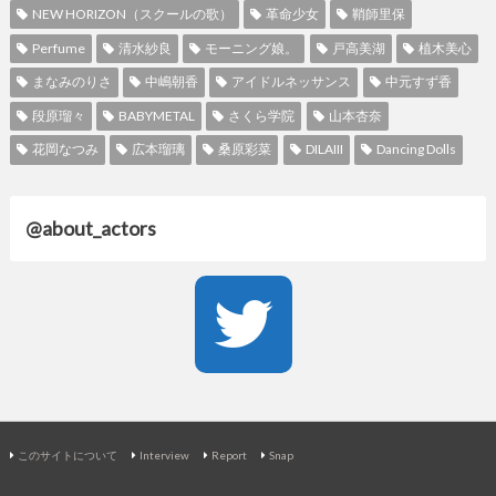
NEW HORIZON（スクールの歌）
革命少女
鞘師里保
Perfume
清水紗良
モーニング娘。
戸高美湖
植木美心
まなみのりさ
中嶋朝香
アイドルネッサンス
中元すず香
段原瑠々
BABYMETAL
さくら学院
山本杏奈
花岡なつみ
広本瑠璃
桑原彩菜
DILAIII
Dancing Dolls
@about_actors
このサイトについて
Interview
Report
Snap