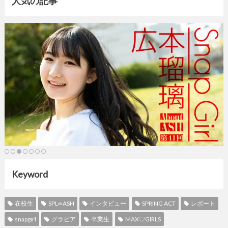
人気の記事
Keyword
在校生
SPL∞ASH
インタビュー
SPRING ACT
レポート
snapgirl
グラビア
卒業生
MAX♡GIRLS