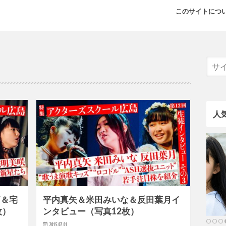
このサイトにつ
人
莉＆宅
平内真矢＆米田みいな＆反田葉月イ
枚）
ンタビュー（写真12枚）
2015.07.01