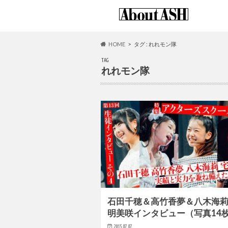
HOME
タグ : れれモン隊
TAG
れれモン隊
石田千穂＆高竹香夢＆八木海
明美咲インタビュー（写真14
2015.07.07