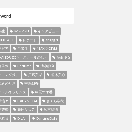
yword
校生
SPL∞ASH
インタビュー
RING ACT
レポート
snapgirl
ラビア
卒業生
MAX♡GIRLS
W HORIZON（スクールの歌）
革命少女
師里保
Perfume
清水紗良
ーニング娘。
戸高美湖
植木美心
なみのりさ
中嶋朝香
イドルネッサンス
中元すず香
原瑠々
BABYMETAL
さくら学院
本杏奈
花岡なつみ
広本瑠璃
原彩菜
DILAIII
Dancing Dolls