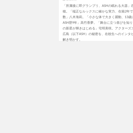
「所属後に即グランプリ、ASHの眠れる大器」
穂。「端正なルックスに確かな実力、在籍2年
数」八木海莉。「小さな体で大きく躍動、13歳
ASH歴9年」高竹香夢。「舞台に立つ喜びを知
の新星が輝きはじめる」宅明美咲。アクターズ
広島（以下ASH）の秘密を、在校生へのインタ
解き明かす。