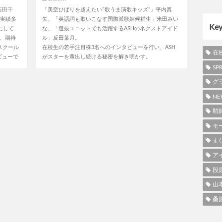
石田千
「美空ひばりを超えたい“歌うま演歌キッズ”」平内真
で実績多
矢、「英語詞も歌いこなす国際派歌姫候補生」米田みい
Ke
にして
な、「選抜ユニットでも活躍するASHのネクストアイド
り、期待
ル」反田葉月。
スクール
在校生の若手注目株3名へのインタビューを行い、ASH
在
ビューで
がスターを輩出し続ける秘密を解き明かす。
SP
グ
NE
鞘
モ
ま
ア
段
山
桑