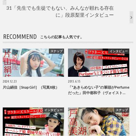
31「先生でも生徒でもない、みんなが頼れる存在
に」段原梨里インタビュー
RECOMMEND
こちらの記事も人気です。
スナップ
インタビュー
2024.12.23
2015.6.15
片山絹佳［Snap Girl］（写真8枚）
「“あきらめない子”の筆頭がPerfume
だった」田中都和子（ヴォイスト…
インタビュー
スナップ