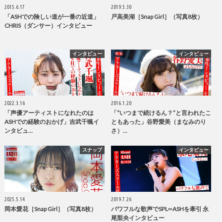
2015.6.17
2019.5.30
「ASHでの険しい道が一番の近道」
戸高美湖［Snap Girl］（写真8枚）
CHRIS（ダンサー）インタビュー
インタビュー
インタビュー
2022.3.16
2016.1.20
「声優アーティストになれたのは
「“いつまで続けるん？”と言われたこ
ASHでの経験のおかげ」吉武千颯イ
ともあった」谷野愛美（まなみのり
ンタビュ…
さ）…
スナップ
インタビュー
2025.5.14
2019.7.26
岡本愛花［Snap Girl］（写真8枚）
パワフルな歌声でSPL∞ASHを牽引 永
尾梨央インタビュー