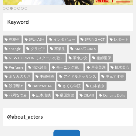
Keyword
在校生
SPL∞ASH
インタビュー
SPRING ACT
レポート
snapgirl
グラビア
卒業生
MAX♡GIRLS
NEW HORIZON（スクールの歌）
革命少女
鞘師里保
Perfume
清水紗良
モーニング娘。
戸高美湖
植木美心
まなみのりさ
中嶋朝香
アイドルネッサンス
中元すず香
段原瑠々
BABYMETAL
さくら学院
山本杏奈
花岡なつみ
広本瑠璃
桑原彩菜
DILAIII
Dancing Dolls
@about_actors