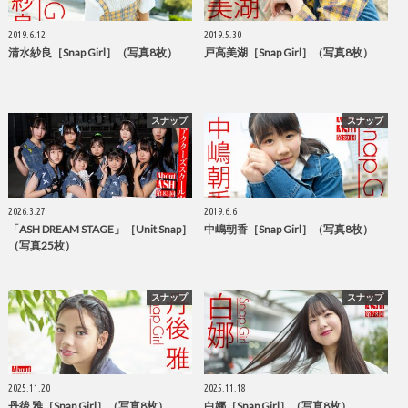
2019.6.12
2019.5.30
清水紗良［Snap Girl］（写真8枚）
戸高美湖［Snap Girl］（写真8枚）
スナップ
スナップ
2026.3.27
2019.6.6
「ASH DREAM STAGE」［Unit Snap］
中嶋朝香［Snap Girl］（写真8枚）
（写真25枚）
スナップ
スナップ
2025.11.20
2025.11.18
丹後 雅［Snap Girl］（写真8枚）
白娜［Snap Girl］（写真8枚）