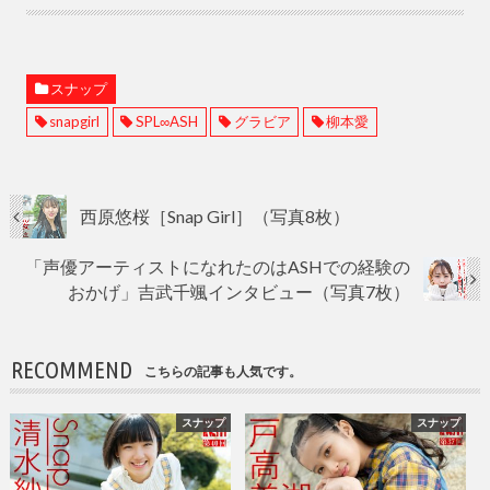
スナップ
snapgirl
SPL∞ASH
グラビア
柳本愛
西原悠桜［Snap Girl］（写真8枚）
「声優アーティストになれたのはASHでの経験の
おかげ」吉武千颯インタビュー（写真7枚）
RECOMMEND
こちらの記事も人気です。
スナップ
スナップ